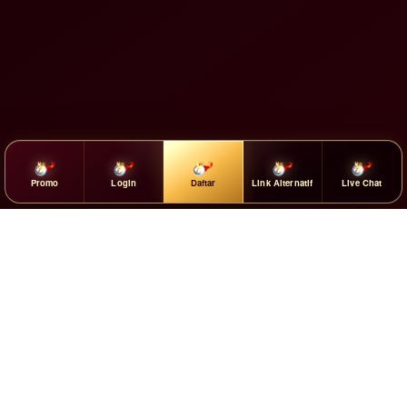
Promo
Login
Daftar
Link Alternatif
Live Chat
WINSORTOTO
SITUS TOTO
SITUS WINSORTOTO
SLOT777
SL
WINSORTOTO: Link Situs Toto Slot
5
$
Gacor Online Resmi Slot777 Gampang
Maxwin
By
WINSORTOTO
777
sales
SLOT777
LOGIN