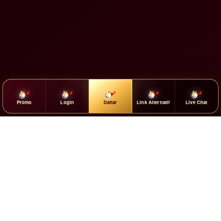
Promo
Login
Daftar
Link Alternatif
Live Chat
WINSORTOTO
SITUS TOTO
SITUS WINSORTOTO
SLOT777
SL
WINSORTOTO ⛌ SLOT777 | Link Situs
5
$
Toto Slot Gacor Online Resmi
Gampang Maxwin
By
WINSORTOTO
77
sales
SLOT777
LOGIN