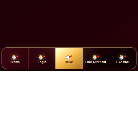
Promo
Login
Daftar
Link Alternatif
Live Chat
WINSORTOTO
SITUS TOTO
SITUS WINSORTOTO
SLOT777
SL
WINSORTOTO: Link Situs Toto Slot
5
$
Gacor Online Resmi Slot777 Gampang
Maxwin
By
WINSORTOTO
777
sales
SLOT777
LOGIN