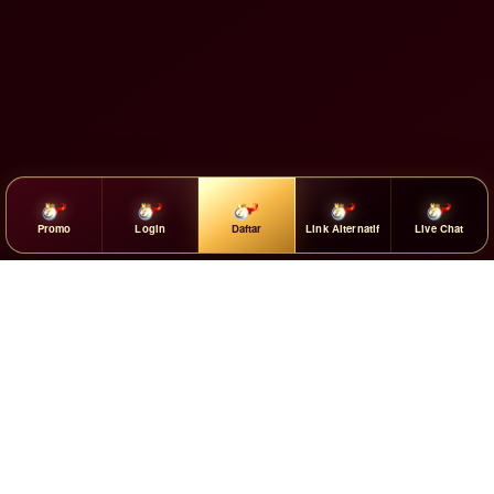
Promo
Login
Daftar
Link Alternatif
Live Chat
WINSORTOTO
SITUS TOTO
SITUS WINSORTOTO
SLOT777
SL
WINSORTOTO ⛌ SLOT777 | Link Situs
5
$
Toto Slot Gacor Online Resmi
Gampang Maxwin
By
WINSORTOTO
77
sales
SLOT777
LOGIN